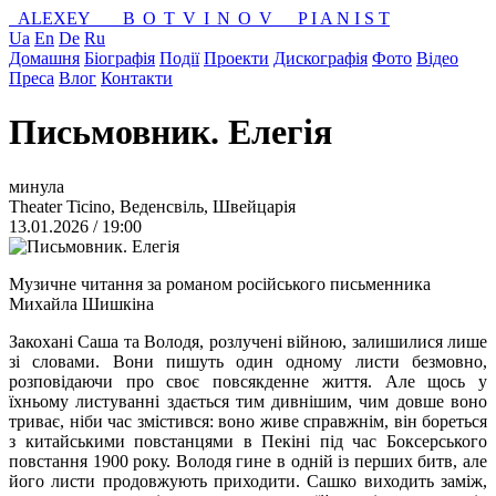
ALEXEY
BOTVINOV
P I A N I S T
Ua
En
De
Ru
Домашня
Біографія
Події
Проекти
Дискографія
Фото
Відео
Преса
Влог
Контакти
Письмовник. Елегія
минула
Theater Ticino, Веденсвіль, Швейцарія
13.01.2026 / 19:00
Музичне читання за романом російського письменника
Михайла Шишкіна
Закохані Саша та Володя, розлучені війною, залишилися лише
зі словами. Вони пишуть один одному листи безмовно,
розповідаючи про своє повсякденне життя. Але щось у
їхньому листуванні здається тим дивнішим, чим довше воно
триває, ніби час змістився: воно живе справжнім, він бореться
з китайськими повстанцями в Пекіні під час Боксерського
повстання 1900 року. Володя гине в одній із перших битв, але
його листи продовжують приходити. Сашко виходить заміж,