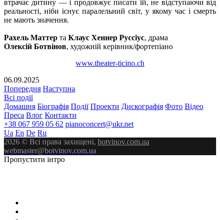
втрачає дитину — і продовжує писати їй, не відступаючи від
реальності, ніби існує паралельний світ, у якому час і смерть
не мають значення.
Рахель Маттер
та
Клаус Хеннер Руссіус
, драма
Олексій Ботвінов
, художній керівник/фортепіано
www.theater-ticino.ch
06.09.2025
Попередня
Наступна
Всі події
Домашня
Біографія
Події
Проекти
Дискографія
Фото
Відео
Преса
Влог
Контакти
+38 067 959 05 62
pianoconcert@ukr.net
Ua
En
De
Ru
2026 © Всі права захищені,
botvinov.com.ua
webmaster@botvinov.com.ua
Пропустити інтро
ALEXEY
BOTVINOV
PIANIST