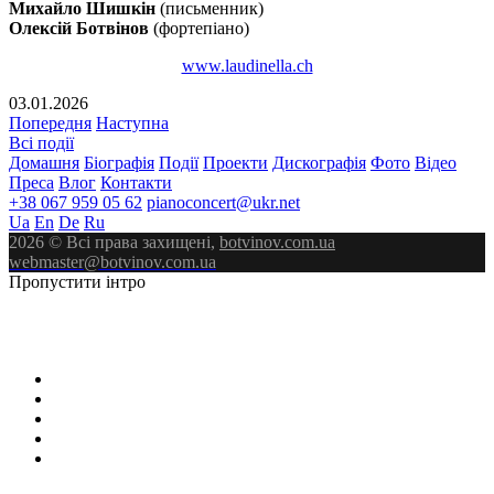
Михайло Шишкін
(письменник)
Олексій Ботвінов
(фортепіано)
www.laudinella.ch
03.01.2026
Попередня
Наступна
Всі події
Домашня
Біографія
Події
Проекти
Дискографія
Фото
Відео
Преса
Влог
Контакти
+38 067 959 05 62
pianoconcert@ukr.net
Ua
En
De
Ru
2026 © Всі права захищені,
botvinov.com.ua
webmaster@botvinov.com.ua
Пропустити інтро
ALEXEY
BOTVINOV
PIANIST