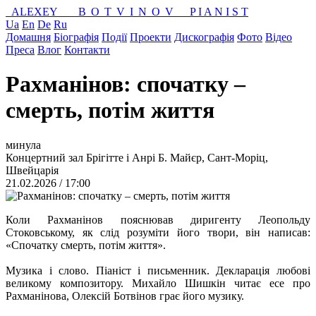
ALEXEY
BOTVINOV
P I A N I S T
Ua
En
De
Ru
Домашня
Біографія
Події
Проекти
Дискографія
Фото
Відео
Преса
Влог
Контакти
Рахманінов: спочатку –
смерть, потім життя
минула
Концертний зал Брігітте і Анрі Б. Майєр, Сант-Моріц,
Швейцарія
21.02.2026 / 17:00
Коли Рахманінов пояснював диригенту Леопольду
Стоковському, як слід розуміти його твори, він написав:
«Спочатку смерть, потім життя».
Музика і слово. Піаніст і письменник. Декларація любові
великому композитору. Михайло Шишкін читає есе про
Рахманінова, Олексій Ботвінов грає його музику.